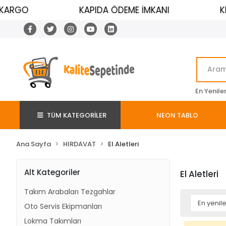
KARGO
KAPIDA ÖDEME İMKANI
KRE
En Yenile
TÜM KATEGORİLER
NEON TABLO
Ana Sayfa
HIRDAVAT
El Aletleri
Alt Kategoriler
El Aletleri
Takım Arabaları Tezgahlar
Oto Servis Ekipmanları
Lokma Takımları