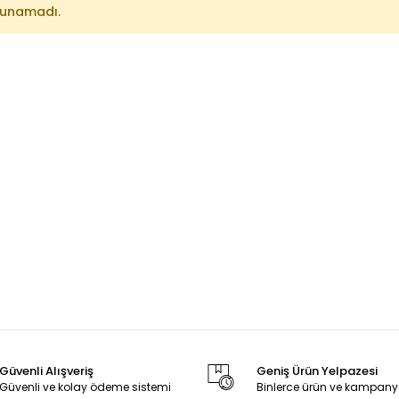
lunamadı.
Güvenli Alışveriş
Geniş Ürün Yelpazesi
Güvenli ve kolay ödeme sistemi
Binlerce ürün ve kampany