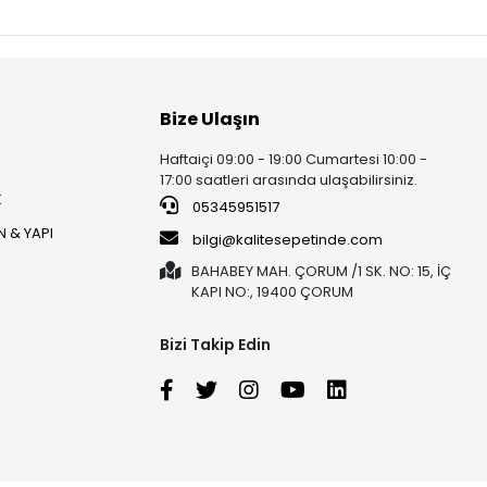
Bize Ulaşın
Haftaiçi 09:00 - 19:00 Cumartesi 10:00 -
17:00 saatleri arasında ulaşabilirsiniz.
K
05345951517
 & YAPI
bilgi@kalitesepetinde.com
BAHABEY MAH. ÇORUM /1 SK. NO: 15, İÇ
KAPI NO:, 19400 ÇORUM
Bizi Takip Edin