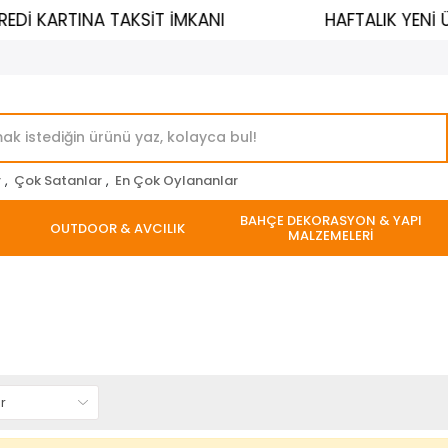
Dİ KARTINA TAKSİT İMKANI
HAFTALIK YENİ 
r
,
Çok Satanlar
,
En Çok Oylananlar
BAHÇE DEKORASYON & YAPI
OUTDOOR & AVCILIK
MALZEMELERİ