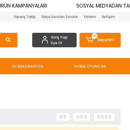
ÜRÜN KAMPANYALARI
SOSYAL MEDYADAN TAKİ
Sipariş Takip
Sıkça Sorulan Sorular
Yardım
İletişim
0
Giriş Yap
Sepetim
Üye Ol
EV DEKORASYON
HOBİ& OYUNCAK