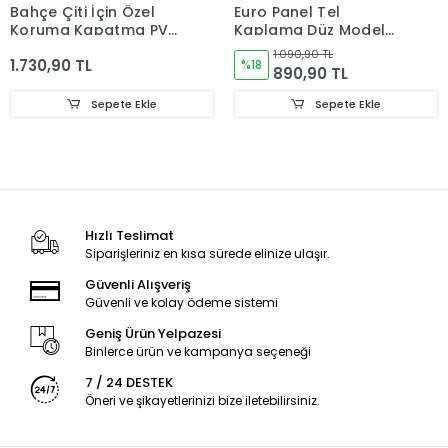
Bahçe Çiti İçin Özel
Euro Panel Tel
Koruma Kapatma PVC
Kaplama Düz Model
Çit Kaplama 0.75x250
Antrasit H: 0,5m * L:
1.090,90 TL
1.730,90 TL
cm
2,5m
%18
890,90 TL
Sepete Ekle
Sepete Ekle
Hızlı Teslimat
Siparişleriniz en kısa sürede elinize ulaşır.
Güvenli Alışveriş
Güvenli ve kolay ödeme sistemi
Geniş Ürün Yelpazesi
Binlerce ürün ve kampanya seçeneği
7 / 24 DESTEK
Öneri ve şikayetlerinizi bize iletebilirsiniz.