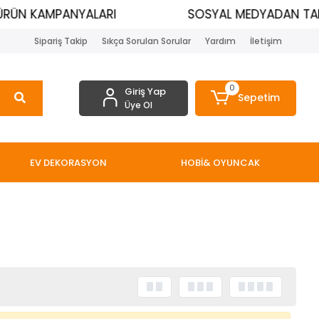
ÜRÜN KAMPANYALARI
SOSYAL MEDYADAN TAKİ
Sipariş Takip
Sıkça Sorulan Sorular
Yardım
İletişim
0
Giriş Yap
Sepetim
Üye Ol
EV DEKORASYON
HOBİ& OYUNCAK