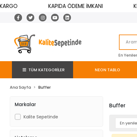
KARGO
KAPIDA ÖDEME İMKANI
KR
En Yenile
TÜM KATEGORİLER
NEON TABLO
Ana Sayfa
Buffer
Markalar
Buffer
Kalite Sepetinde