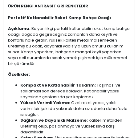
ÜRÜN RENGİ ANTRASİT GRİ RENKTEDİR
Portatif Katlanabilir Roket Kamp Bahçe Ocağı
Açıklama:
Bu yenilikçi portatif katlanabilir roket kamp bahçe
ocağı, doğada geçireceğiniz zamanları daha keyifli ve
konforlu hale getirir. Yüksek kaliteli metal malzemeden
üretilmiş bu ocak, dayanıklı yapısıyla uzun ömürlü kullanım
sunar. Kamp yaparken, bahçede mangal keyfi yaparken
veya acil durumlarda sıcak yemek pişirmek için mükemmel
bir çözümdür.
Özellikler:
Kompakt ve Katlanabilir Tasarım:
Taşıması ve
saklaması son derece kolaydır. Katlanabilir yapısı
sayesinde çantanızda yer kaplamaz.
Yüksek Verimli Yakma:
Özel roket yapısı, yakıtı
verimli bir şekilde yakarak daha az odunla daha fazla
ısı sağlar.
Sağlam ve Dayanıklı Malzeme:
Kaliteli metalden
üretilmiş olup, paslanmaya ve yüksek ısıya karşı
dayanıklıdır.
Kolay Kurulum:
Alet gerektirmeyen tasarımı ile hızlı ve