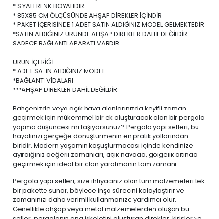
* SİYAH RENK BOYALIDIR
* 85X85 CM ÖLÇÜSÜNDE AHŞAP DİREKLER İÇİNDİR
* PAKET İÇERİSİNDE 1 ADET SATIN ALDIĞINIZ MODEL GELMEKTEDİR
*SATIN ALDIĞINIZ ÜRÜNDE AHŞAP DİREKLER DAHİL DEĞİLDİR
SADECE BAĞLANTI APARATI VARDIR
ÜRÜN İÇERİĞİ
* ADET SATIN ALDIĞINIZ MODEL
*BAĞLANTI VİDALARI
***AHŞAP DİREKLER DAHİL DEĞİLDİR
Bahçenizde veya açık hava alanlarınızda keyifli zaman
geçirmek için mükemmel bir ek oluşturacak olan bir pergola
yapma düşüncesi mi taşıyorsunuz? Pergola yapı setleri, bu
hayalinizi gerçeğe dönüştürmenin en pratik yollarından
biridir. Modern yaşamın koşuşturmacası içinde kendinize
ayırdığınız değerli zamanları, açık havada, gölgelik altında
geçirmek için ideal bir alan yaratmanın tam zamanı.
Pergola yapı setleri, size ihtiyacınız olan tüm malzemeleri tek
bir pakette sunar, böylece inşa sürecini kolaylaştırır ve
zamanınızı daha verimli kullanmanıza yardımcı olur.
Genellikle ahşap veya metal malzemelerden oluşan bu
setler, pergolanın ana iskeletini oluşturan direkler, kirişler ve