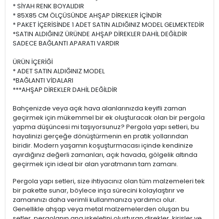
* SİYAH RENK BOYALIDIR
* 85X85 CM ÖLÇÜSÜNDE AHŞAP DİREKLER İÇİNDİR
* PAKET İÇERİSİNDE 1 ADET SATIN ALDIĞINIZ MODEL GELMEKTEDİR
*SATIN ALDIĞINIZ ÜRÜNDE AHŞAP DİREKLER DAHİL DEĞİLDİR
SADECE BAĞLANTI APARATI VARDIR
ÜRÜN İÇERİĞİ
* ADET SATIN ALDIĞINIZ MODEL
*BAĞLANTI VİDALARI
***AHŞAP DİREKLER DAHİL DEĞİLDİR
Bahçenizde veya açık hava alanlarınızda keyifli zaman
geçirmek için mükemmel bir ek oluşturacak olan bir pergola
yapma düşüncesi mi taşıyorsunuz? Pergola yapı setleri, bu
hayalinizi gerçeğe dönüştürmenin en pratik yollarından
biridir. Modern yaşamın koşuşturmacası içinde kendinize
ayırdığınız değerli zamanları, açık havada, gölgelik altında
geçirmek için ideal bir alan yaratmanın tam zamanı.
Pergola yapı setleri, size ihtiyacınız olan tüm malzemeleri tek
bir pakette sunar, böylece inşa sürecini kolaylaştırır ve
zamanınızı daha verimli kullanmanıza yardımcı olur.
Genellikle ahşap veya metal malzemelerden oluşan bu
setler, pergolanın ana iskeletini oluşturan direkler, kirişler ve