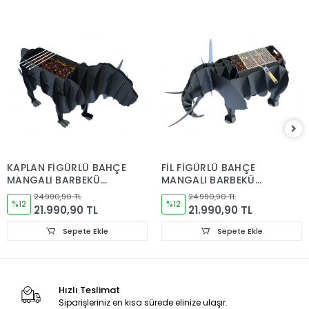
KAPLAN FİGÜRLÜ BAHÇE
FİL FİGÜRLÜ BAHÇE
MANGALI BARBEKÜ
MANGALI BARBEKÜ
METAL KÖMÜRLÜ
METAL KÖMÜRLÜ
24.990,90 TL
24.990,90 TL
%12
%12
21.990,90 TL
21.990,90 TL
Sepete Ekle
Sepete Ekle
Hızlı Teslimat
Siparişleriniz en kısa sürede elinize ulaşır.