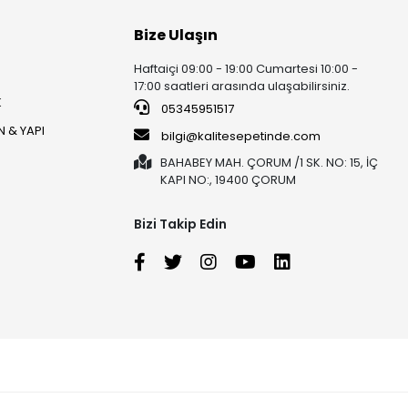
Bize Ulaşın
Haftaiçi 09:00 - 19:00 Cumartesi 10:00 -
17:00 saatleri arasında ulaşabilirsiniz.
K
05345951517
 & YAPI
bilgi@kalitesepetinde.com
BAHABEY MAH. ÇORUM /1 SK. NO: 15, İÇ
KAPI NO:, 19400 ÇORUM
Bizi Takip Edin