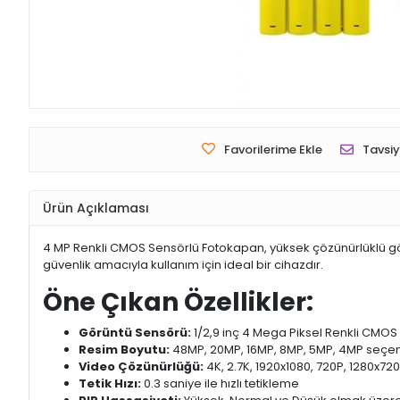
Favorilerime Ekle
Tavsiy
Ürün Açıklaması
4 MP Renkli CMOS Sensörlü Fotokapan, yüksek çözünürlüklü görü
güvenlik amacıyla kullanım için ideal bir cihazdır.
Öne Çıkan Özellikler:
Görüntü Sensörü:
1/2,9 inç 4 Mega Piksel Renkli CMOS
Resim Boyutu:
48MP, 20MP, 16MP, 8MP, 5MP, 4MP seçen
Video Çözünürlüğü:
4K, 2.7K, 1920x1080, 720P, 1280x72
Tetik Hızı:
0.3 saniye ile hızlı tetikleme