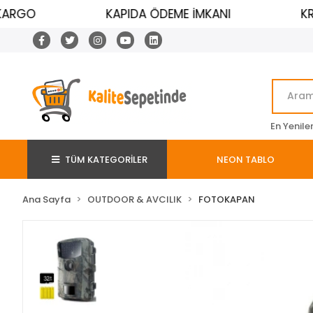
RGO
KAPIDA ÖDEME İMKANI
KREDİ
En Yenile
TÜM KATEGORİLER
NEON TABLO
Ana Sayfa
OUTDOOR & AVCILIK
FOTOKAPAN