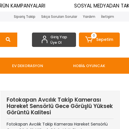
N KAMPANYALARI
SOSYAL MEDYADAN TAKİP 
Sipariş Takip
Sıkça Sorulan Sorular
Yardım
İletişim
0
Giriş Yap
Sepetim
Üye Ol
EV DEKORASYON
HOBİ& OYUNCAK
Fotokapan Avcılık Takip Kamerası
Hareket Sensörlü Gece Görüşlü Yüksek
Görüntü Kalitesi
Fotokapan Avcılık Takip Kamerası Hareket Sensörlü