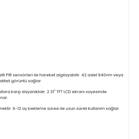
i PIR sensörleri ile hareket algılayabilir. 42 adet 940nm veya
liteli görüntü sağlar.
şullara karşı dayanıklıdır. 2.31" TFT LCD ekranı sayesinde
unar.
ktir. 6-12 ay bekleme süresi ile uzun süreli kullanım sağlar.