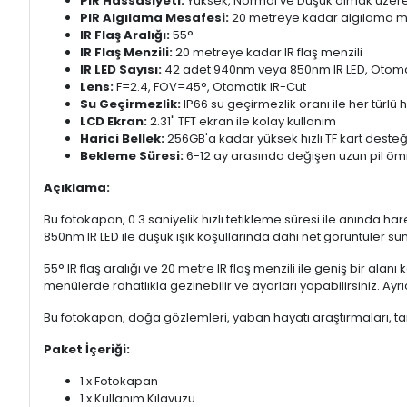
PIR Hassasiyeti:
Yüksek, Normal ve Düşük olmak üzere 
PIR Algılama Mesafesi:
20 metreye kadar algılama m
IR Flaş Aralığı:
55°
IR Flaş Menzili:
20 metreye kadar IR flaş menzili
IR LED Sayısı:
42 adet 940nm veya 850nm IR LED, Otomat
Lens:
F=2.4, FOV=45°, Otomatik IR-Cut
Su Geçirmezlik:
IP66 su geçirmezlik oranı ile her türl
LCD Ekran:
2.31" TFT ekran ile kolay kullanım
Harici Bellek:
256GB'a kadar yüksek hızlı TF kart desteğ
Bekleme Süresi:
6-12 ay arasında değişen uzun pil ö
Açıklama:
Bu fotokapan, 0.3 saniyelik hızlı tetikleme süresi ile anında 
850nm IR LED ile düşük ışık koşullarında dahi net görüntüler su
55° IR flaş aralığı ve 20 metre IR flaş menzili ile geniş bir alan
menülerde rahatlıkla gezinebilir ve ayarları yapabilirsiniz. A
Bu fotokapan, doğa gözlemleri, yaban hayatı araştırmaları, tar
Paket İçeriği:
1 x Fotokapan
1 x Kullanım Kılavuzu