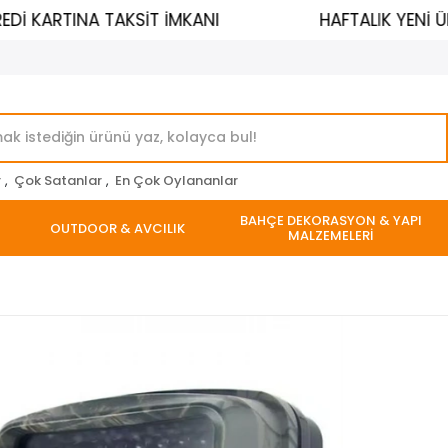
 KARTINA TAKSİT İMKANI
HAFTALIK YENİ ÜRÜ
r
,
Çok Satanlar
,
En Çok Oylananlar
BAHÇE DEKORASYON & YAPI
OUTDOOR & AVCILIK
MALZEMELERİ