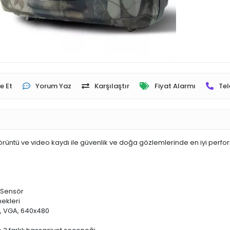
e Et
Yorum Yaz
Karşılaştır
Fiyat Alarmı
Tel
ntü ve video kaydı ile güvenlik ve doğa gözlemlerinde en iyi perform
 Sensör
ekleri
0, VGA, 640x480