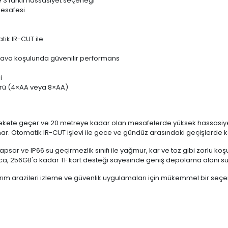
3 farklı hassasiyet seçeneği
esafesi
ik IR-CUT ile
ü hava koşulunda güvenilir performans
i
mrü (4×AA veya 8×AA)
harekete geçer ve 20 metreye kadar olan mesafelerde yüksek hassasiyetl
nar. Otomatik IR-CUT işlevi ile gece ve gündüz arasındaki geçişlerde ka
ı kapsar ve IP66 su geçirmezlik sınıfı ile yağmur, kar ve toz gibi zorlu ko
yrıca, 256GB'a kadar TF kart desteği sayesinde geniş depolama alanı s
ım arazileri izleme ve güvenlik uygulamaları için mükemmel bir seçene