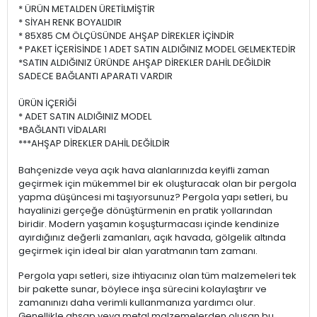
* ÜRÜN METALDEN ÜRETİLMİŞTİR
* SİYAH RENK BOYALIDIR
* 85X85 CM ÖLÇÜSÜNDE AHŞAP DİREKLER İÇİNDİR
* PAKET İÇERİSİNDE 1 ADET SATIN ALDIĞINIZ MODEL GELMEKTEDİR
*SATIN ALDIĞINIZ ÜRÜNDE AHŞAP DİREKLER DAHİL DEĞİLDİR
SADECE BAĞLANTI APARATI VARDIR
ÜRÜN İÇERİĞİ
* ADET SATIN ALDIĞINIZ MODEL
*BAĞLANTI VİDALARI
***AHŞAP DİREKLER DAHİL DEĞİLDİR
Bahçenizde veya açık hava alanlarınızda keyifli zaman
geçirmek için mükemmel bir ek oluşturacak olan bir pergola
yapma düşüncesi mi taşıyorsunuz? Pergola yapı setleri, bu
hayalinizi gerçeğe dönüştürmenin en pratik yollarından
biridir. Modern yaşamın koşuşturmacası içinde kendinize
ayırdığınız değerli zamanları, açık havada, gölgelik altında
geçirmek için ideal bir alan yaratmanın tam zamanı.
Pergola yapı setleri, size ihtiyacınız olan tüm malzemeleri tek
bir pakette sunar, böylece inşa sürecini kolaylaştırır ve
zamanınızı daha verimli kullanmanıza yardımcı olur.
Genellikle ahşap veya metal malzemelerden oluşan bu